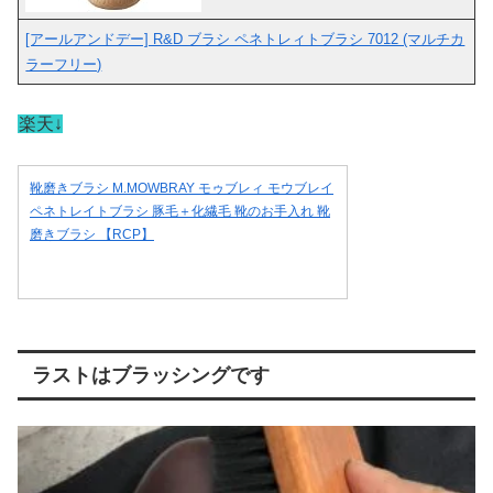
[アールアンドデー] R&D ブラシ ペネトレィトブラシ 7012 (マルチカ
ラーフリー)
楽天↓
靴磨きブラシ M.MOWBRAY モゥブレィ モウブレイ
ペネトレイトブラシ 豚毛＋化繊毛 靴のお手入れ 靴
磨きブラシ 【RCP】
ラストはブラッシングです