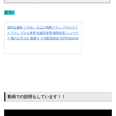
楽天↓
送料込価格 ツヤ出し 仕上げ用靴ブラシ プロホワイ
トブラシ プロも使用 化繊毛使用 梅雨対策 シューケ
ア 靴のお手入れ 靴磨き ※宅配便発送 02P03Sep16
動画での説明もしています！！