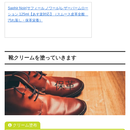
Saphir Noir(サフィール ノワール)レザーバームロー
ション 125ml【あす楽対応】（スムース皮革全般
汚れ落し・保革栄養）
靴クリームを塗っていきます
保革
クリーム塗布