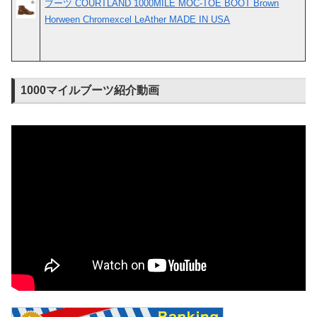
ブーツ COURTLAND 1000MILE MOC-TOE BOOT Brown
Horween Chromexcel LeAther MADE IN USA
1000マイルブーツ紹介動画