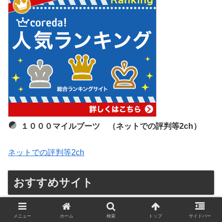
１０００マイルブーツ （ネットでの評判等2ch）
ネットでの評判等2ch
おすすめサイト
ワークブーツ 販売&メンテナンスショップ↓
メニュー
ホーム
検索
トップ
サイドバー