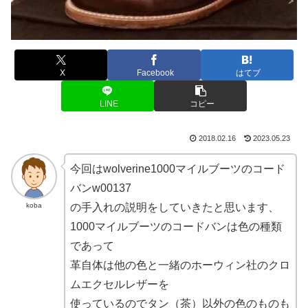
X
Facebook
はてブ
LINE
コピー
2018.02.16
2023.05.23
今回はwolverine1000マイルブーツのコード
バンw00137
koba
の手入れの説明をしていきたと思います、
1000マイルブーツのコードバンは色の種類
であって
革自体は他の色と一緒のホーウィン社のクロ
ムエクセルレザーを
使っているのでタン（茶）以外の色のものも