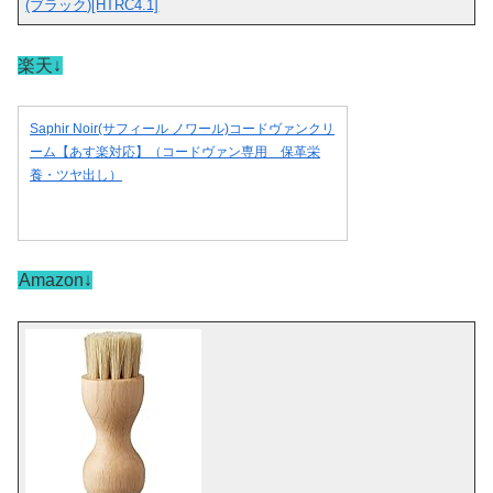
(ブラック)[HTRC4.1]
楽天↓
Saphir Noir(サフィール ノワール)コードヴァンクリ
ーム【あす楽対応】（コードヴァン専用 保革栄
養・ツヤ出し）
Amazon↓