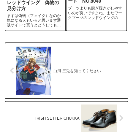
ード NO.8049
レッドウイング 偽物の
見分け方
ブーツよりも脱ぎ履きがしやす
いのが良いですよね、またワー
まずは偽物（フェイク）なのか
クブーツのレッドウイングの中
気になる人もいると思います通
でもドレスな印象の一足です。
販サイトで買うとどうしても本
当に本物かどうか疑ってしまう
と思います基本的に偽物は作り
が荒く型崩れし易いものが多い
ですいわゆる粗悪品が多いです
気をつけましょう。
白河 三兎を知ってください
IRISH SETTER CHUKKA