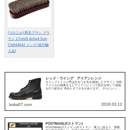
[コロニル] 馬毛ブラシ ブラ
ウン 17cmx5.4cmx4.5cm
CN044042 メンズ [並行輸
入品]
レッド・ウイング アイアンレンジ
キャップドトゥと呼ばれるつま先を補強したデザイン 当時
アメリカの発展をえたアイアンレンジで岩石を砕いて採掘
を行う鉱夫が 求めたタフさをがあります。 さらにレッド
ウイング・アイアンレンジブーツは踵部がアウトポケット
仕様で
2018.03.12
koba07.com
POSTMAN(ポストマン)
POSTMAN(ポストマン)ポストマン 軍人に始まり、警察