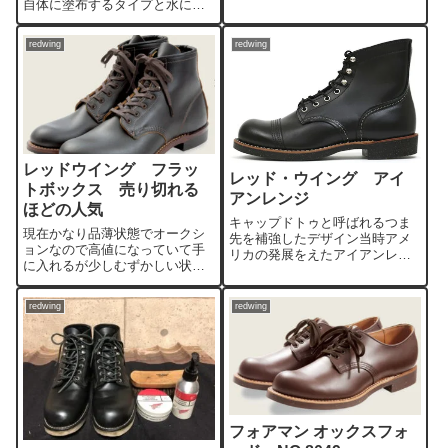
自体に塗布するタイプと水に溶
かし洗うタイプです今回は使い
方も含めて説明していきます
redwing
redwing
レッドウイング フラッ
レッド・ウイング アイ
トボックス 売り切れる
アンレンジ
ほどの人気
キャップドトゥと呼ばれるつま
現在かなり品薄状態でオークシ
先を補強したデザイン当時アメ
ョンなので高値になっていて手
リカの発展をえたアイアンレン
に入れるが少しむずかしい状況
ジで岩石を砕いて採掘を行う鉱
です。ベックマンが廃盤になる
夫が求めたタフさをがありま
噂の影響も大きのかもしれませ
す。さらにレッドウイング・ア
redwing
redwing
ん。
イアンレンジブーツは踵部がア
ウトポケット仕様で
フォアマン オックスフォ