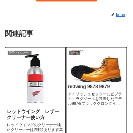
koba
関連記事
1000マイルブーツ
redwing
redwing 9878 9879
アイリッシュセッターにビブラ
ム・ラグソールを装着したモデ
ル9874(ブラッククロンダイ
ク)/9875(ゴールドラセットセコ
レッドウイング レザー
イア)のアッパーの通常モデルよ
クリーナー使い方
りかなり見た目の印象が変わっ
ています個人的な印象ですが、
レッドウイングのクリーナー純
トラクショントレッドソール
正クリーナーは2種類あります革