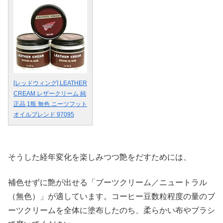
[レッドウィング] LEATHER
CREAM レザークリーム 純
正品 1瓶 無色 ニーツフット
オイルブレンド 97095
そうした経年変化を楽しみつつ艶をだすためには、
補色せずに艶が出せる「ブーツクリーム／ニュートラル
（無色）」が適しています。コーヒー豆数粒程度の量のブ
ーツクリームを全体に塗布したのち、柔らかい布やブラシ